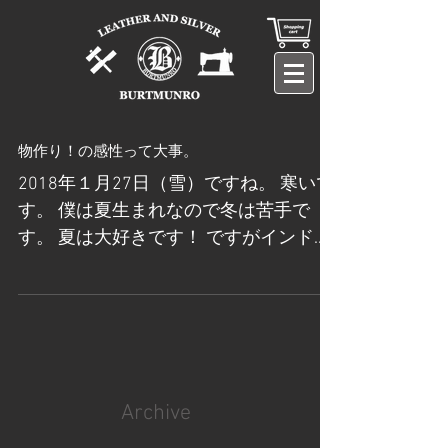
物作り！の感性って大事。
2018年１月27日（雪）ですね。 寒いで
す。 僕は夏生まれなので冬は苦手で
す。 夏は大好きです！ ですがインドア
派なので、常夏の楽園ベイベーにはな
りません。 どうも、BURTMUNRO谷本
です。 さて、今回のブログは何を書き
ましょうか。 うーん。。。 （考え中）
あっ、...
Archive