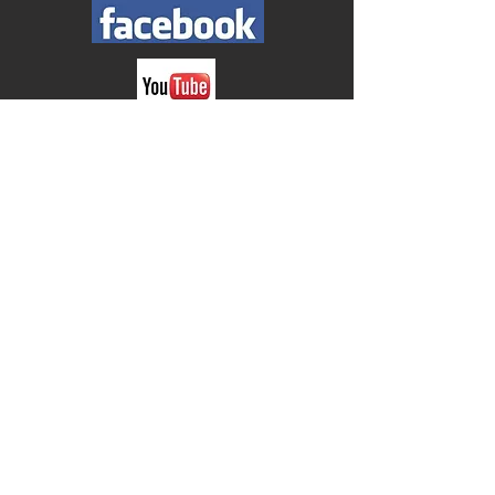
CONTENTS
HOME
ONLINE SHOP
BLOG
ORDER ITEM
​Real Shop
BURTMUNRO北堀江店
〒550-0014
大阪市西区北堀江1-15-8 2F
TEL
06-6543-4545