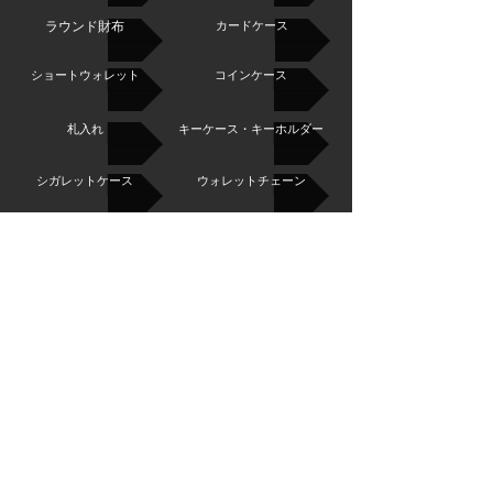
カードケース
ラウンド財布
コインケース
ショートウォレット
札入れ
キーケース・キーホルダー
シガレットケース
ウォレットチェーン
シルバーネックレス
ブレスレット
アイコスケース
シルバーピアス
スマホケース
シルバーリング
シザーケース
FOLLOW US