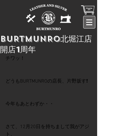
BURTMUNRO北堀江店
開店1周年
チワッ！
どうもBURTMUNROの店長、片野坂す❗
今年もあとわずか・・
さて、12月20日を持ちまして我がアジ
ト、