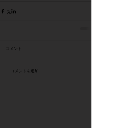
コメント
コメントを追加…