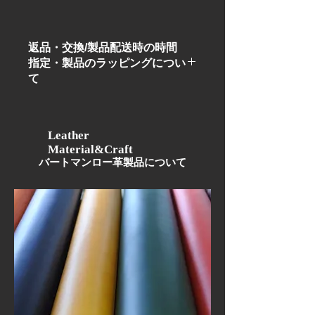
返品・交換/製品配送時の時間
指定・製品のラッピングについ
て
お客様都合の返品・交換は出来ません
のでご了承ください。
製品に不備があった場合はホームぺー
Leather
Material&Craft
ジ内のお問い合わせよりご連絡いただ
​バートマンロー革製品について
きますようお願いいたします。
オンラインショップにて製品ご購入後
に店舗より詳細・確認メールをお客様
にお送り致します。
詳細・確認メールにて製品配送時の時
間指定・製品のラッピングの有・無を
お聞きしますので、製品配送時の時間
指定・製品のラッピングご希望の方は
ご返信頂きますようお願い致します。