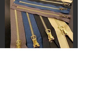
​ウォルデスジッパー
ファスナー付のバートマンロー製品にはすべて、ウォルデスジ
ッパーが使用されております。
ウォルデスは1930年代のアメリカで実在していた歴史あるジ
ッパーブランドです。
時代の流れとともに風化し、幻となっていたこのブランドの商
標権を日本の朝日ファスナーが得て、ヴィンテージジッパーと
して復刻したものです。
テープ部分は綿100％で、エレメント部分はメッキ加工ではな
いので色剥げがなく、革とともに経年変化を楽しめます。
FOLLOW US