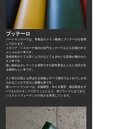
​ブッテーロ​
バートマンローでは、革製品のメイン素材にブッテーロを使用
しております。
イタリア・トスカーナ地方の名門タンナーワルピエ社製の牛ヌ
メショルダー革です。
染色技術がとても高くムラのなとてもきれいな染色が施された
ヌメ革です。
使い始めは少しマットな表情ですが経年変化とともに光沢が出
る素晴らしい革です。
ヌメ革の王様とも呼ばれる高級レザーで国内では１社でしか仕
入れることのできない貴重な革です。
​我々バートマンローは、店舗運営・ＷＥＢ運営・製品製造をす
べて2人のスタッフで行うことにより、他ブランドにはできな
いコストパフォーマンスの良さを実現しています。