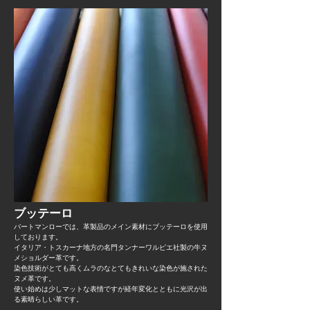
指定・製品のラッピングご希望の方は
ご返信頂きますようお願いいたしま
す。
ラッピング希望の方はリボンと専用手
提げ袋を無料で同梱致します。
​ブッテーロ​
バートマンローでは、革製品のメイン素材にブッテーロを使用
しております。
イタリア・トスカーナ地方の名門タンナーワルピエ社製の牛ヌ
メショルダー革です。
染色技術がとても高くムラのなとてもきれいな染色が施された
ヌメ革です。
使い始めは少しマットな表情ですが経年変化とともに光沢が出
る素晴らしい革です。