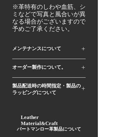
※革特有のしわや血筋、シ
ミなどで写真と風合いが異
なる場合がございますので
予めご了承ください。
メンテナンスについて
革製品は長くお使いできるものです。
オーダー製作について。
我々BURTMUNROはお客様に当ブラン
ドの製品をより長くお使い頂けるよう
BURTMUNRO北堀江店にてオーダーも
に、糸のほつれやコバ（裁断面）の色
製品配送時の時間指定・製品の
受け付けております。
落ちに関しましては無料で補修をさせ
ラッピングについて
オーダーの場合は革の色・糸の色・フ
て頂いておりますので安心してお使い
ァスナーのテープの色をお選び頂けま
頂けます。
オンラインショップにて製品ご購入後
す。
他、革のオイルメンテナンスも製品を
に店舗より詳細・確認メールをお客様
店舗までお持ち頂ければ無料で行いま
にお送り致します。
Leather
す。
Material&Craft
詳細・確認メールにて製品配送時の時
​バートマンロー革製品について
間指定・製品のラッピングの有・無を
お聞きしますので、製品配送時の時間