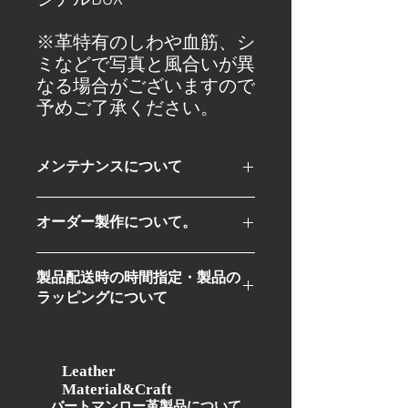
ジナルBOX
※革特有のしわや血筋、シ
ミなどで写真と風合いが異
なる場合がございますので
予めご了承ください。
メンテナンスについて
革製品は長くお使いできるものです。
オーダー製作について。
我々BURTMUNROはお客様に当ブラン
ドの製品をより長くお使い頂けるよう
BURTMUNRO北堀江店にてオーダーも
に、糸のほつれやコバ（裁断面）の色
製品配送時の時間指定・製品の
受け付けております。
落ちに関しましては無料で補修をさせ
ラッピングについて
オーダーの場合は革の色・糸の色・フ
て頂いておりますので安心してお使い
ァスナーのテープの色をお選び頂けま
頂けます。
オンラインショップにて製品ご購入後
す。
他、革のオイルメンテナンスも製品を
に店舗より詳細・確認メールをお客様
店舗までお持ち頂ければ無料で行いま
にお送り致します。
Leather
す。
Material&Craft
詳細・確認メールにて製品配送時の時
​バートマンロー革製品について