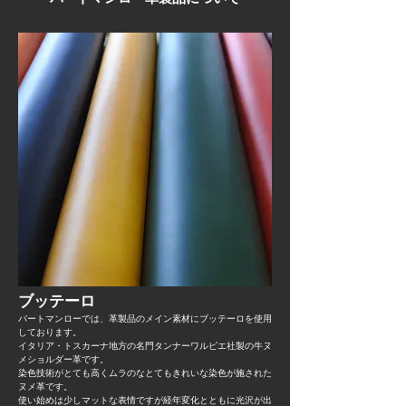
間指定・製品のラッピングの有・無を
お聞きしますので、製品配送時の時間
指定・製品のラッピングご希望の方は
ご返信頂きますようお願いいたしま
す。
ラッピング希望の方はリボンと専用手
提げ袋を無料で同梱致します。
​ブッテーロ​
バートマンローでは、革製品のメイン素材にブッテーロを使用
しております。
イタリア・トスカーナ地方の名門タンナーワルピエ社製の牛ヌ
メショルダー革です。
染色技術がとても高くムラのなとてもきれいな染色が施された
ヌメ革です。
使い始めは少しマットな表情ですが経年変化とともに光沢が出