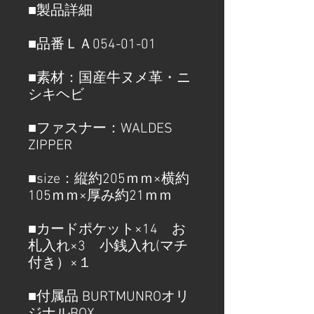
■製品詳細
■品番ＬＡ054-01-01
■素材：国産牛ヌメ革・ニ
シキヘビ
■ファスナー：WALDES
ZIPPER
■size：縦約205ｍｍ×横約
105ｍｍ×厚み約21ｍｍ
■カードポケット×14 お
札入れ×3 小銭入れ(マチ
付き）×１
■付属品 BURTMUNROオリ