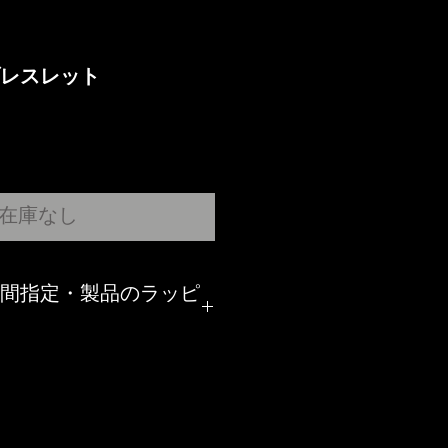
レスレット
在庫なし
間指定・製品のラッピ
て製品ご購入後に店舗より詳細・
お送り致します。
製品配送時の時間指定・製品のラ
聞きしますので、製品配送時の時
ングご希望の方はご返信頂きます