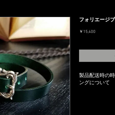
フォリエージブ
価
￥15,400
格
消費税込み
製品配送時の時
ングについて
オンラインショップに
確認メールをお客様に
詳細・確認メールにて
ッピングの有・無をお
間指定・製品のラッピ