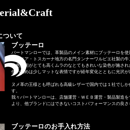
erial&Craft
について
​ブッテーロ​
バートマンローでは、革製品のメイン素材にブッテーロを使
イタリア・トスカーナ地方の名門タンナーワルピエ社製の牛
染色技術がとても高くムラのなとてもきれいな染色が施され
使い始めは少しマットな表情ですが経年変化とともに光沢が
ヌメ革の王様とも呼ばれる高級レザーで国内では１社でしか
す。
​我々バートマンローは、店舗運営・ＷＥＢ運営・製品製造を
より、他ブランドにはできないコストパフォーマンスの良さ
ブッテーロのお手入れ方法