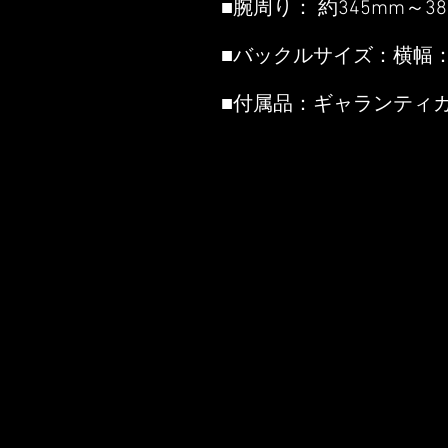
■腕周り： 約345mm～3
■バックルサイズ：横幅：
■付属品：ギャランティ