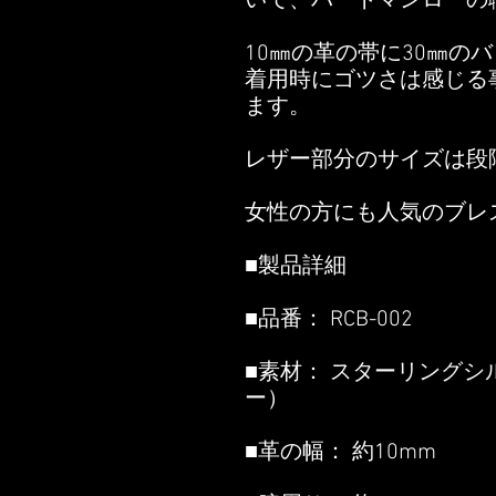
いて、バートマンローの
10㎜の革の帯に30㎜の
着用時にゴツさは感じる
ます。
レザー部分のサイズは段
女性の方にも人気のブレ
■製品詳細
■品番： RCB-002
■素材： スターリング
ー）
■革の幅： 約10mm