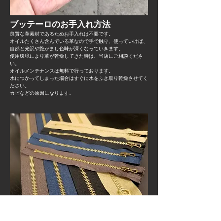
ブッテーロのお手入れ方法
良質な革素材であるためお手入れは不要です。
オイルたくさん含んでいる革なので手で触り、使っていけば、
自然と光沢や艶がまし色味が深くなっていきます。
使用環境により革が乾燥してきた時は、当店にご相談くださ
い。
オイルメンテナンスは無料で行っております。
水につかってしまった場合はすぐに水をふき取り乾燥させてく
ださい。
​カビなどの原因になります。