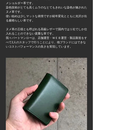
メショルダー革です。
染色技術がとても高くムラのなとてもきれいな染色が施された
ヌメ革です。
使い始めは少しマットな表情ですが経年変化とともに光沢が出
る素晴らしい革です。
ヌメ革の王様とも呼ばれる高級レザーで国内では１社でしか仕
入れることのできない貴重な革です。
​我々バートマンローは、店舗運営・ＷＥＢ運営・製品製造をす
べて2人のスタッフで行うことにより、他ブランドにはできな
いコストパフォーマンスの良さを実現しています。