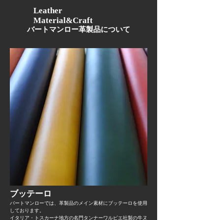
にお送り致します。
Leather
Material&Craft
詳細・確認メールにて製品配送時の時
​バートマンロー革製品について
間指定・製品のラッピングの有・無を
お聞きしますので、製品配送時の時間
指定・製品のラッピングご希望の方は
ご返信頂きますようお願いいたしま
す。
ラッピング希望の方はリボンと専用手
提げ袋を無料で同梱致します。
​ブッテーロ​
バートマンローでは、革製品のメイン素材にブッテーロを使用
しております。
イタリア・トスカーナ地方の名門タンナーワルピエ社製の牛ヌ