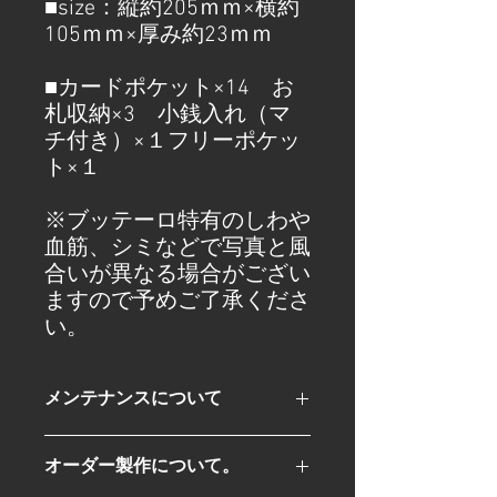
■size：縦約205ｍｍ×横約
105ｍｍ×厚み約23ｍｍ
■カードポケット×14 お
札収納×3 小銭入れ（マ
チ付き）×１フリーポケッ
ト×１
※ブッテーロ特有のしわや
血筋、シミなどで写真と風
合いが異なる場合がござい
ますので予めご了承くださ
い。
メンテナンスについて
革製品は長くお使いできるものです。
オーダー製作について。
我々BURTMUNROはお客様に当ブラン
ドの製品をより長くお使い頂けるよう