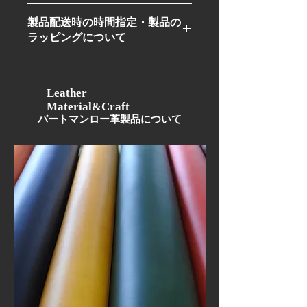
BURTMUNRO北堀江店にてオーダーも
に、糸のほつれやコバ（裁断面）の色
製品配送時の時間指定・製品の
受け付けております。
落ちに関しましては無料で補修をさせ
ラッピングについて
オーダーの場合は革の色・糸の色・フ
て頂いておりますので安心してお使い
ァスナーのテープの色をお選び頂けま
頂けます。
オンラインショップにて製品ご購入後
す。
他、革のオイルメンテナンスも製品を
に店舗より詳細・確認メールをお客様
店舗までお持ち頂ければ無料で行いま
にお送り致します。
Leather
す。
Material&Craft
詳細・確認メールにて製品配送時の時
​バートマンロー革製品について
間指定・製品のラッピングの有・無を
お聞きしますので、製品配送時の時間
指定・製品のラッピングご希望の方は
ご返信頂きますようお願いいたしま
す。
ラッピング希望の方はリボンと専用手
提げ袋を無料で同梱致します。