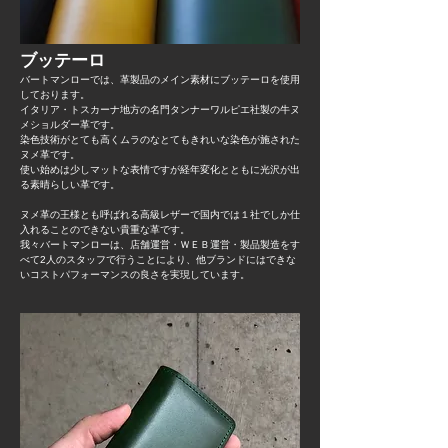
​ブッテーロ​
バートマンローでは、革製品のメイン素材にブッテーロを使用
しております。
イタリア・トスカーナ地方の名門タンナーワルピエ社製の牛ヌ
メショルダー革です。
染色技術がとても高くムラのなとてもきれいな染色が施された
ヌメ革です。
使い始めは少しマットな表情ですが経年変化とともに光沢が出
る素晴らしい革です。
ヌメ革の王様とも呼ばれる高級レザーで国内では１社でしか仕
入れることのできない貴重な革です。
​我々バートマンローは、店舗運営・ＷＥＢ運営・製品製造をす
べて2人のスタッフで行うことにより、他ブランドにはできな
いコストパフォーマンスの良さを実現しています。