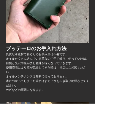
ブッテーロのお手入れ方法
良質な革素材であるためお手入れは不要です。
オイルたくさん含んでいる革なので手で触り、使っていけば、
自然と光沢や艶がまし色味が深くなっていきます。
使用環境により革が乾燥してきた時は、当店にご相談くださ
い。
オイルメンテナンスは無料で行っております。
水につかってしまった場合はすぐに水をふき取り乾燥させてく
ださい。
​カビなどの原因になります。